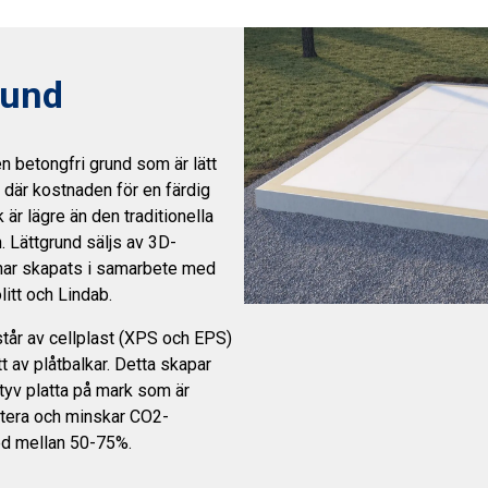
rund
en betongfri grund som är lätt
 där kostnaden för en färdig
 är lägre än den traditionella
. Lättgrund säljs av 3D-
 har skapats i samarbete med
itt och Lindab.
tår av cellplast (XPS och EPS)
t av plåtbalkar. Detta skapar
tyv platta på mark som är
ntera och minskar CO2-
d mellan 50-75%.