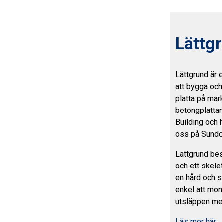
Lättg
Lättgrund är 
att bygga och
platta på mark
betongplattan
Building och
oss på Sundol
Lättgrund bes
och ett skelet
en hård och s
enkel att mo
utsläppen me
Läs mer här