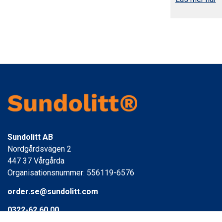
Sundolitt AB
Nordgårdsvägen 2
447 37 Vårgårda
Organisationsnummer: 556119-6576
order.se@sundolitt.com
0322-62 60 00