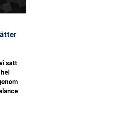
ätter
vi satt
 hel
 genom
alance