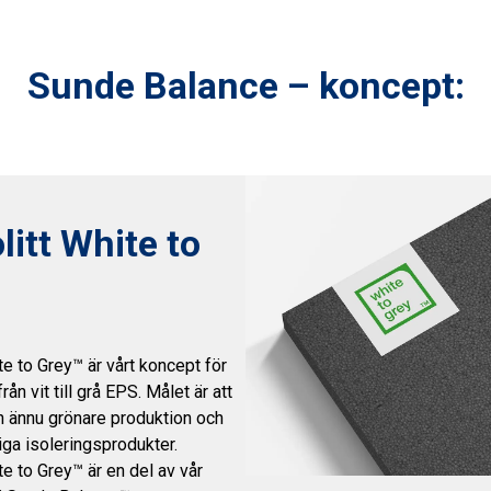
Sunde Balance – koncept:
itt White to
te to Grey™ är vårt koncept för
rån vit till grå EPS. Målet är att
n ännu grönare produktion och
iga isoleringsprodukter.
te to Grey™ är en del av vår