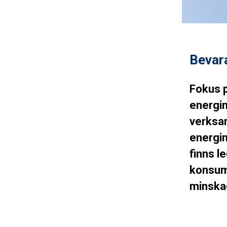
Bevar
Fokus p
energin
verksam
energi
finns le
konsum
minskad