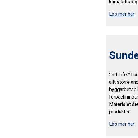
klimatstrateg
Läs mer här
Sunde
2nd Life™ han
allt större an
byggarbetspl
förpackningar
Materialet åt
produkter.
Läs mer här