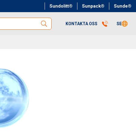
Sundolitt®
Sunpack®
Sunde®
KONTAKTA OSS
SE