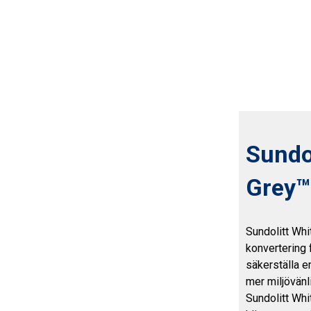
Sundol
Grey™
Sundolitt Whi
konvertering f
säkerställa e
mer miljövänl
Sundolitt Whi