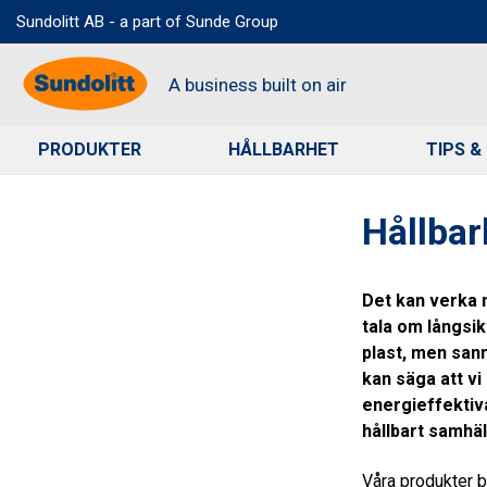
Sundolitt AB - a part of Sunde Group
A business built on air
PRODUKTER
HÅLLBARHET
TIPS &
Sök
Hållbarhet
Hållbar
Det kan verka m
tala om långsik
plast, men san
kan säga att vi 
energieffektiv
hållbart samhäl
Våra produkter b