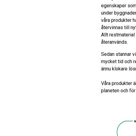
egenskaper som 
under byggnadens
våra produkter h
återvinnas till n
Allt restmaterial
återanvänds.
Sedan stannar vi 
mycket tid och r
ännu klokare lösn
Våra produkter ä
planeten och fö