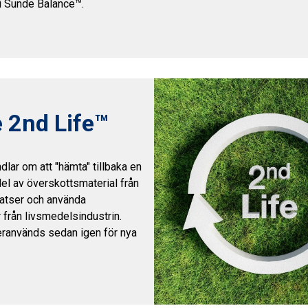
i Sunde Balance™.
 2nd Life™
dlar om att "hämta" tillbaka en
del av överskottsmaterial från
atser och använda
 från livsmedelsindustrin.
eranvänds sedan igen för nya