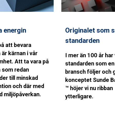
a energin
Originalet som s
standarden
å att bevara
 är kärnan i vår
I mer än 100 år har 
het. Att ta vara på
standarden som en
n som redan
bransch följer och
der till minskad
konceptet Sunde B
tion och där med
™ höjer vi nu ribban
 miljöpåverkan.
ytterligare.