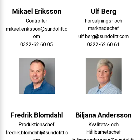
Mikael
Eriksson
Ulf
Berg
Controller
Försäljnings- och
marknadschef
mikael.eriksson@sundolitt.c
om
ulf.berg@sundolitt.com
0322-62 60 05
0322-62 60 61
Fredrik
Blomdahl
Biljana
Andersson
Produktionschef
Kvalitets- och
Hållbarhetschef
fredrik.blomdahl@sundolitt.c