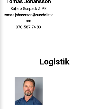
Tomas
Johansson
Säljare Sunpack & PE
tomas.johansson@sundolitt.c
om
070-587 74 83
Logistik