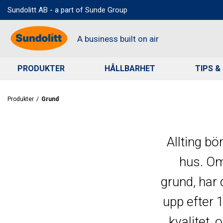
Sundolitt AB - a part of Sunde Group
A business built on air
PRODUKTER
HÅLLBARHET
TIPS &
Sök
Produkter
/
Grund
Allting bö
hus. Om
grund, har 
upp efter 1
kvalitet,