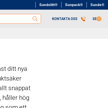
Sundolitt®
Sunpack®
Sunde®
KONTAKTA OSS
SE
st ditt nya
uktsäker
allt snappat
, håller hög
ng som ett