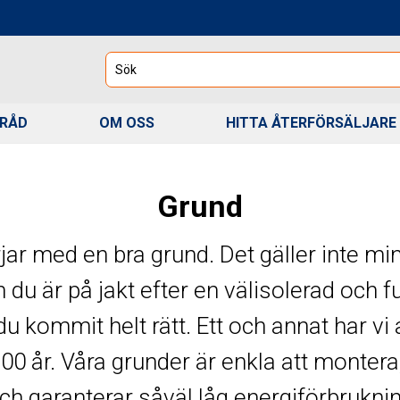
Sök
 RÅD
OM OSS
HITTA ÅTERFÖRSÄLJARE
Grund
rjar med en bra grund. Det gäller inte min
 du är på jakt efter en välisolerad och f
du kommit helt rätt. Ett och annat har vi 
00 år. Våra grunder är enkla att montera
 och garanterar såväl låg energiförbrukni