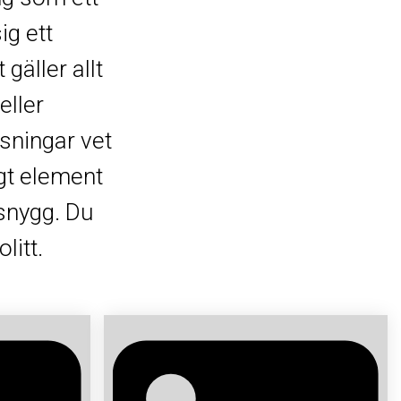
ig ett
gäller allt
eller
sningar vet
igt element
snygg. Du
litt.