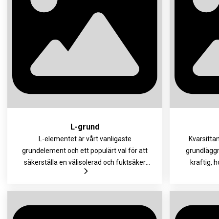
L-grund
L-elementet är vårt vanligaste
Kvarsitta
grundelement och ett populärt val för att
grundläggn
säkerställa en välisolerad och fuktsäker
kraftig, 
grund. Den höga kvaliteten kommer av att
möjliggör 
elementet är formgjutet, har frästa kanter
för hus med 
och försett med en fibercementskiva som
låga vikte
både ger bra passform och snygg yta.
elementet 