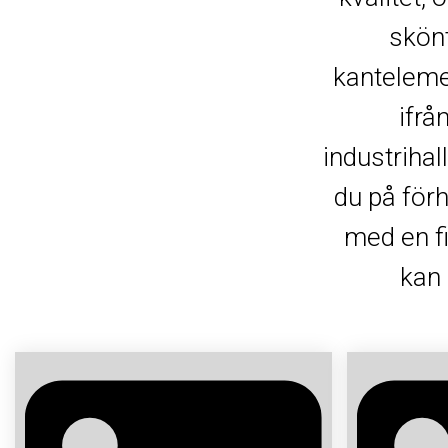
skönt
kantelemen
ifrå
industriha
du på förh
med en f
kan 