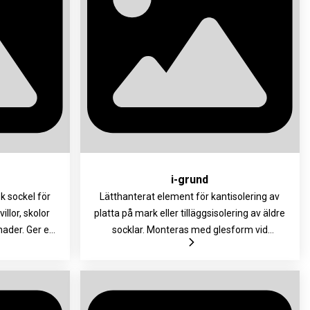
i-grund
sk sockel för
Lätthanterat element för kantisolering av
llor, skolor
platta på mark eller tilläggsisolering av äldre
nader. Ger en
socklar. Monteras med glesform vid
minskar
nyproduktion. Tillverkas som standard med
orkningen går
fasad kant (nyproduktion) men går även att
och enkla
få med rak kant (tilläggsisolering). Försett
 lätt att
med en skiva av fibercement och levereras