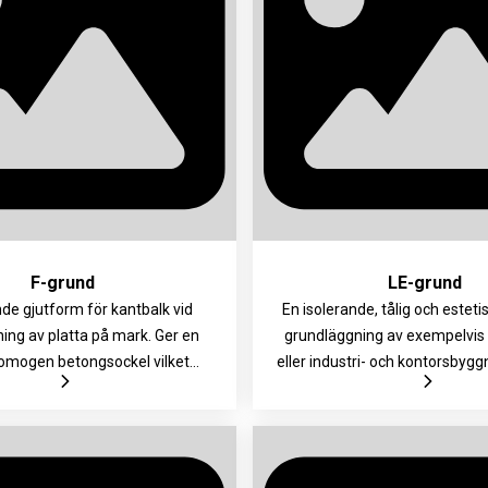
F-grund
LE-grund
nde gjutform för kantbalk vid
En isolerande, tålig och esteti
ing av platta på mark. Ger en
grundläggning av exempelvis vi
homogen betongsockel vilket
eller industri- och kontorsbygg
snabb och enkel grundläggning
lägre betongbalk vilket 
tegelfasad eller skalmurar. Den
materialåtgång och gör att utt
n och enkla tillpassningen gör
snabbare. Den låga vikten 
lätt att montera och hantera.
tillpassningen gör elementet