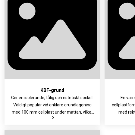
Väger lite, anpassas lätt och levereras med
Levereras m
såväl fixeringskilar som spikbleck.
KBF-grund
Ger en isolerande, tålig och estetiskt sockel.
En värm
Väldigt populär vid enklare grundläggning
cellplastfo
med 100 mm cellplast under mattan, vilket
med rekt
kan vara aktuellt i hus utan golvvärme. De
fundamen
högre elementen kan användas vid pålade
Använd
grunder. Den låga vikten och enkla
innerväg