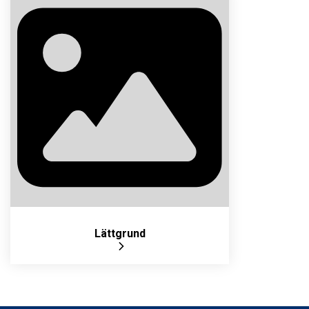
tillpassningen gör elementet lätt att
kontorsby
montera och hantera. Levereras med
enkla tillpa
fixeringskilar och spikbleck.
montera 
Lättgrund