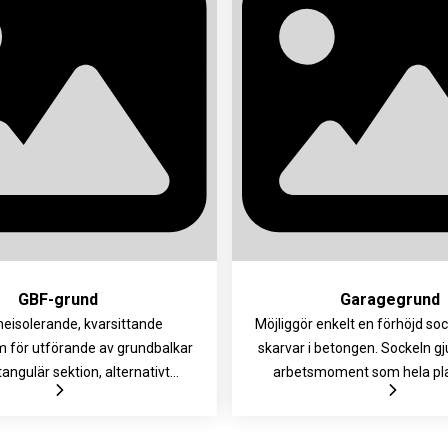
ed släppduk, spikbleck och Z-
montera och hantera. Leve
bygel.
fixeringskilar och spikb
GBF-grund
Garagegrund
eisolerande, kvarsittande
Möjliggör enkelt en förhöjd soc
rm för utförande av grundbalkar
skarvar i betongen. Sockeln g
angulär sektion, alternativt
arbetsmoment som hela pla
tform för pelare och pålar.
insatsen levereras tillsa
s för voter under bärande
speciella hullingar för montag
gar i exempelvis villor och
valfritt avstånd från elemente