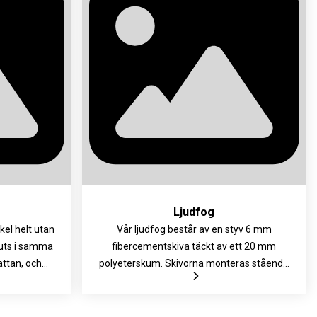
reras med
med fixeringskil i plast för sammanfogning i
leck.
längsled.
Ljudfog
kel helt utan
Vår ljudfog består av en styv 6 mm
juts i samma
fibercementskiva täckt av ett 20 mm
ttan, och
polyeterskum. Skivorna monteras stående
mmans med
mellan EPS-lagren i plattan, vilket gör att
e i botten på
ljudet inte längre kan vandra mellan de två
ts rygg – ett
rummen. Elementen är enkla att tillpassa,