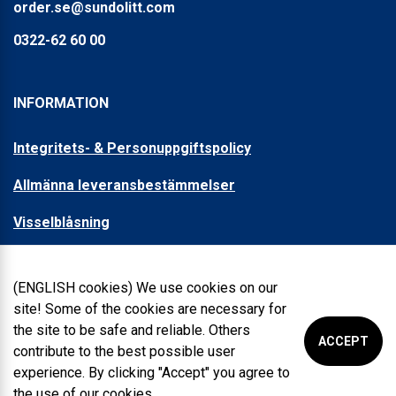
order.se@sundolitt.com
0322-62 60 00
INFORMATION
Integritets- & Personuppgiftspolicy
Allmänna leveransbestämmelser
Visselblåsning
OM OSS
(ENGLISH cookies) We use cookies on our
site! Some of the cookies are necessary for
Kontakt
the site to be safe and reliable. Others
ACCEPT
contribute to the best possible user
Sunde Group
experience. By clicking "Accept" you agree to
the use of our cookies.