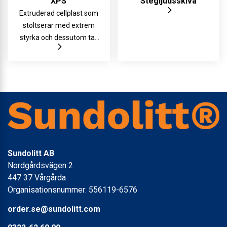
XPS
Stegljudsskiva
Extruderad cellplast som
stoltserar med extrem
styrka och dessutom tar
upp mindre fukt än EPS.
Sundolitt AB
Nordgårdsvägen 2
447 37 Vårgårda
Organisationsnummer: 556119-6576
order.se@sundolitt.com