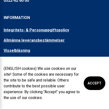
0322-62 60 00
INFORMATION
Integritets- & Personuppgiftspolicy
Allmänna leveransbestämmelser
Visselblåsning
OM OSS
(ENGLISH cookies) We use cookies on our
site! Some of the cookies are necessary for
the site to be safe and reliable. Others
Kontakt
ACCEPT
contribute to the best possible user
Sunde Group
experience. By clicking "Accept" you agree to
the use of our cookies.
Copyright Sunde Group