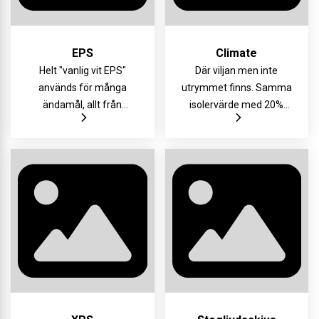
EPS
Climate
Helt "vanlig vit EPS"
Där viljan men inte
används för många
utrymmet finns. Samma
ändamål, allt från
isolervärde med 20%
golvisolering i bostäder
tunnare konstruktion
till takisolering på platta
eller 20% bättre
tak. Du kan välja från ett
isolervärde med samma
brett utbud av Sundolitt
tjocklek. Vår bäst
EPS- produkter, från S60
isolerande isolering helt
till S400MX för stora
enkelt!
laster.